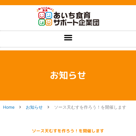
内
容
を
ス
キ
ッ
プ
お知らせ
Home
お知らせ
ソース天むすを作ろう！を開催します
ソース天むすを作ろう！を開催します